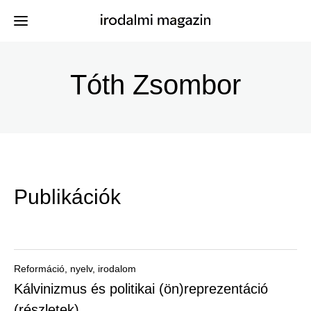
Ugrás
a
Tóth Zsombor
Kiadványok
Menü
tartalomra
-
Szerzők
Irodalmi
Események
Magazin
Publikációk
-
Hírek
Főmenu
Keresés
Reformáció, nyelv, irodalom
Kálvinizmus és politikai (ön)reprezentáció
Regisztráció
(részletek)