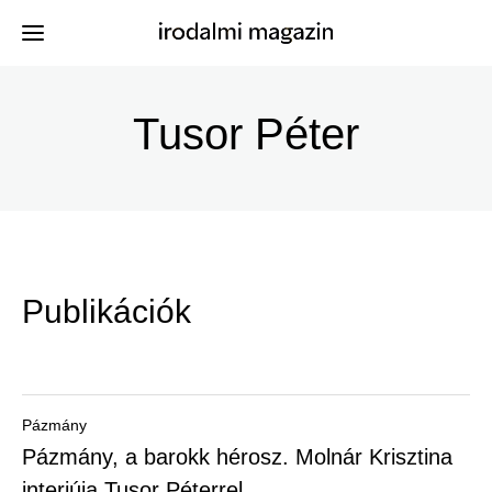
Ugrás
a
Tusor Péter
Kiadványok
Menü
tartalomra
-
Szerzők
Irodalmi
Események
Magazin
Publikációk
-
Hírek
Főmenu
Keresés
Pázmány
Pázmány, a barokk hérosz. Molnár Krisztina
Regisztráció
interjúja Tusor Péterrel