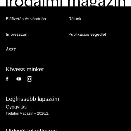
Menu
Előfizetés és vásárlás
Rólunk
-
Impresszum
Publikációs segédlet
Irodalmi
Magazin
ÁSZF
-
Lábléc
Kövess minket
Legfrissebb lapszám
Gyógyítás
Irodalmi Magazin – 2026/2.
Hírlevél feliratkozás