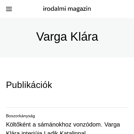
Ugrás
a
Varga Klára
Kiadványok
Menü
tartalomra
-
Szerzők
Irodalmi
Események
Magazin
Publikációk
-
Hírek
Főmenu
Keresés
Boszorkányság
Költőként a sámánokhoz vonzódom. Varga
Regisztráció
Klára interjúja Ladik Katalinnal