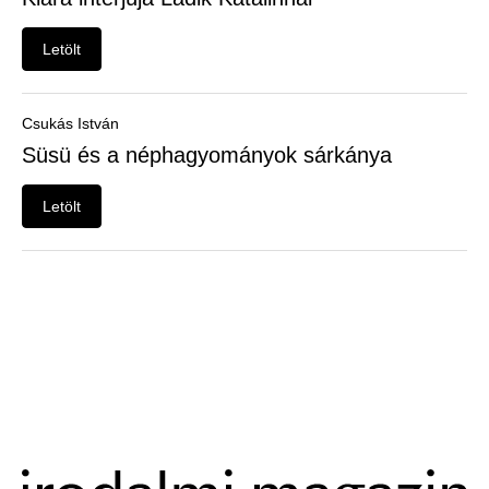
Felhasználói
menü
Letölt
Belépés
Csukás István
Süsü és a néphagyományok sárkánya
Letölt