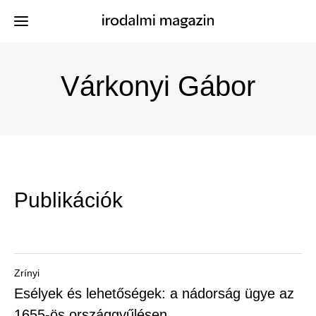
Ugrás
a
Várkonyi Gábor
Kiadványok
Menü
tartalomra
-
Szerzők
Irodalmi
Események
Magazin
Publikációk
-
Hírek
Főmenu
Keresés
Zrínyi
Esélyek és lehetőségek: a nádorság ügye az
Regisztráció
1655-ös országgyűlésen