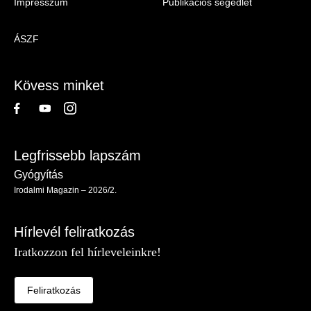
Impresszum
Publikációs segédlet
Irodalmi
Magazin
ÁSZF
-
Lábléc
Kövess minket
Legfrissebb lapszám
Gyógyítás
Irodalmi Magazin – 2026/2.
Hírlevél feliratkozás
Iratkozzon fel hírleveleinkre!
Feliratkozás