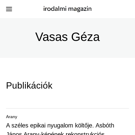
Ugrás
a
Vasas Géza
Kiadványok
Menü
tartalomra
-
Szerzők
Irodalmi
Események
Magazin
Publikációk
-
Hírek
Főmenu
Keresés
Arany
A széles epikai nyugalom költője. Asbóth
Regisztráció
János Arany-képének rekonstrukciós