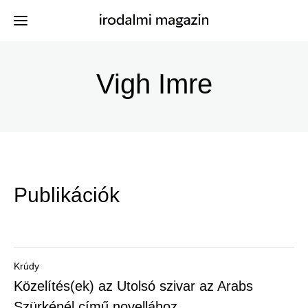
Ugrás
a
Vigh Imre
Kiadványok
Menü
tartalomra
-
Szerzők
Irodalmi
Események
Magazin
Publikációk
-
Hírek
Főmenu
Keresés
Krúdy
Közelítés(ek) az Utolsó szivar az Arabs
Regisztráció
Szürkénél című novellához