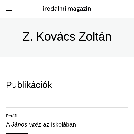
Ugrás
a
Z. Kovács Zoltán
Kiadványok
Menü
tartalomra
-
Szerzők
Irodalmi
Események
Magazin
Publikációk
-
Hírek
Főmenu
Keresés
Petőfi
A
János vitéz
az iskolában
Regisztráció