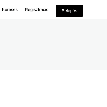
Felhasználói
Keresés
Regisztráció
Belépés
menü