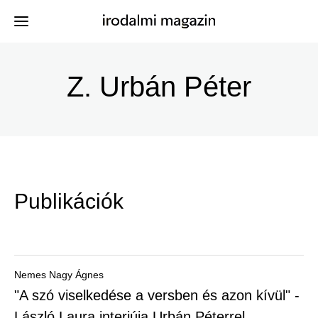
Ugrás
a
Z. Urbán Péter
Kiadványok
Menü
tartalomra
-
Szerzők
Irodalmi
Események
Magazin
Publikációk
-
Hírek
Főmenu
Keresés
Nemes Nagy Ágnes
"A szó viselkedése a versben és azon kívül" -
Regisztráció
László Laura interjúja Urbán Péterrel