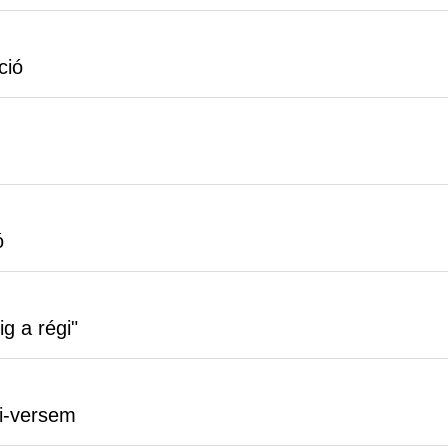
ció
ó
ig a régi"
i-versem