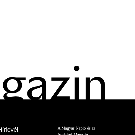
A Magyar Napló és az
Hírlevél
Irodalmi Magazin