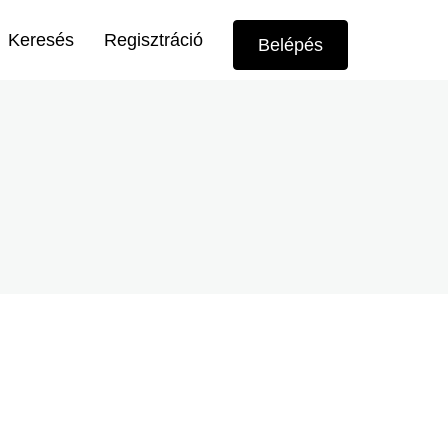
Felhasználói
Keresés
Regisztráció
Belépés
menü