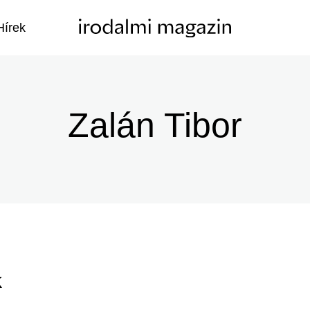
Hírek
Zalán Tibor
k