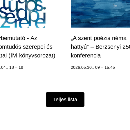
bemutató - Az
„A szent poézis néma
lomtudós szerepei és
hattyú” ‒ Berzsenyi 25
atai (IM-könyvsorozat)
konferencia
.04., 18
–
19
2026.05.30., 09
–
15:45
Teljes lista