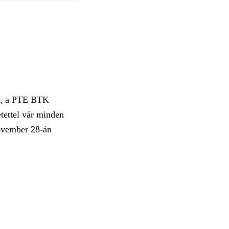
a, a PTE BTK
tettel vár minden
november 28-án