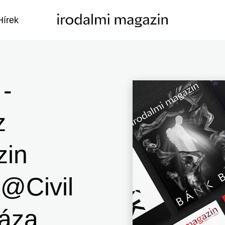
Hírek
 -
z
zin
 @Civil
áza