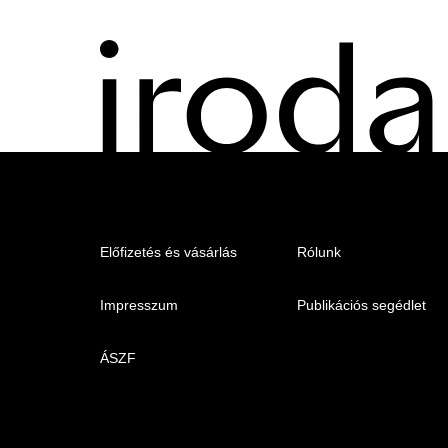
Menu
Előfizetés és vásárlás
Rólunk
-
Impresszum
Publikációs segédlet
Irodalmi
Magazin
ÁSZF
-
Lábléc