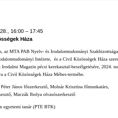
28., 16:00
–
17:45
zösségek Háza
n, az MTA PAB Nyelv- és Irodalomtudományi Szakbizottság
odalomtudományi Intézete, és a Civil Közösségek Háza szere
z Irodalmi Magazin pécsi kerekasztal-beszélgetésére, 2024. 
ára a Civil Közösségek Háza Méhes-termébe.
Péter János főszerkesztő, Molnár Krisztina főmunkatárs,
kesztő, Maczák Ibolya olvasószerkesztő
án egyetemi tanár (PTE BTK)