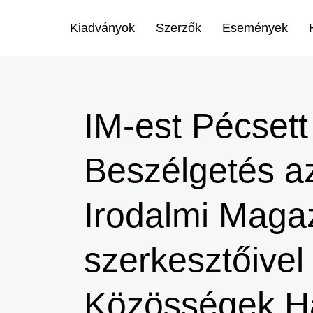
Menü
Kiadványok
Szerzők
Események
-
Ugrás
Irodalmi
a
tartalomra
Magazin
IM-est Pécsett
-
Beszélgetés a
Főmenu
Irodalmi Maga
szerkesztőivel
Közösségek H