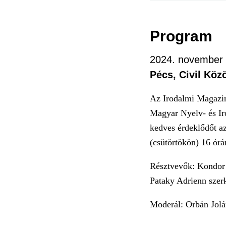
Program
2024. november 
Pécs, Civil Kö
Az Irodalmi Magazi
Magyar Nyelv- és Ir
kedves érdeklődőt a
(csütörtökön) 16 ór
Résztvevők: Kondor 
Pataky Adrienn szer
Moderál: Orbán Jol