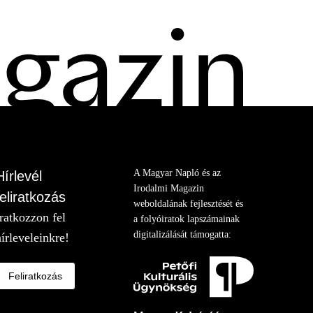
A Magyar Napló és az
Hírlevél
Irodalmi Magazin
feliratkozás
weboldalának fejlesztését és
Iratkozzon fel
a folyóiratok lapszámainak
digitalizálását támogatta:
hírleveleinkre!
Feliratkozás