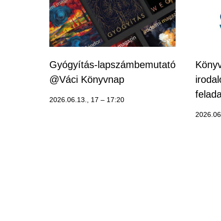
Gyógyítás-lapszámbemutató
Könyv
@Váci Könyvnap
iroda
felad
2026.06.13., 17
–
17:20
2026.06