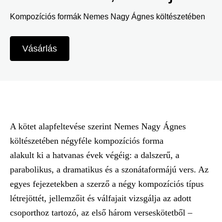
Felhasználói
Kompozíciós formák Nemes Nagy Ágnes költészetében
menü
Belépés
Vásárlás
A kötet alapfeltevése szerint Nemes Nagy Ágnes
költészetében négyféle kompozíciós forma
alakult ki a hatvanas évek végéig: a dalszerű, a
parabolikus, a dramatikus és a szonátaformájú vers. Az
egyes fejezetekben a szerző a négy kompozíciós típus
létrejöttét, jellemzőit és válfajait vizsgálja az adott
csoporthoz tartozó, az első három verseskötetből –