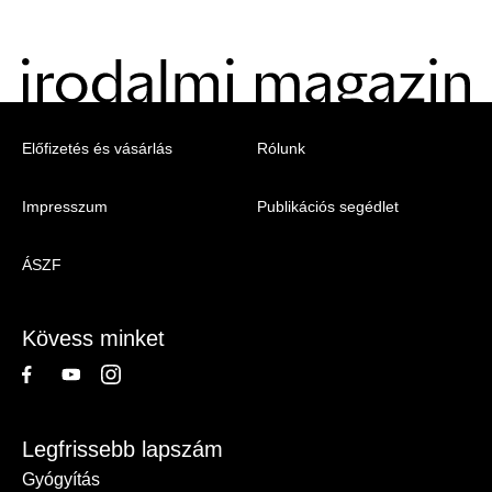
Menu
Előfizetés és vásárlás
Rólunk
-
Impresszum
Publikációs segédlet
Irodalmi
Magazin
ÁSZF
-
Lábléc
Kövess minket
Legfrissebb lapszám
Gyógyítás