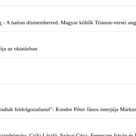
ág - A nation dismemberred. Magyar költők Trianon-versei ang
ója az oktatásban
adtak feldolgozatlanul"- Kondor Péter János interjúja Márku
szindrómára. Csiki László, Szávai Géza, Ferenczes István és 