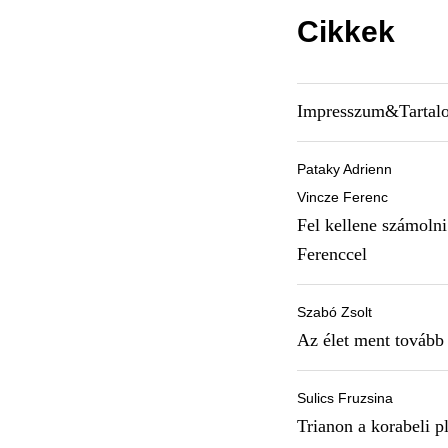
Cikkek
Impresszum&Tartal
Pataky Adrienn
Vincze Ferenc
Fel kellene számolni
Ferenccel
Szabó Zsolt
Az élet ment tovább
Sulics Fruzsina
Trianon a korabeli p