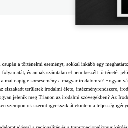
a csupán a történelmi eseményt, sokkal inkább egy meghatáro
 folyamatát, és annak számtalan el nem beszélt történetét jelö
t a mai napig e sorsesemény a magyar irodalomra? Hogyan vá
 az elszakadt területek irodalmi élete, intézményrendszere, ir
ogyan jelenik meg Trianon az irodalmi szövegekben? Az Irod
n szempontok szerint igyekszik áttekinteni a teljesség igény
odalomtudóssal a regionalitás és a transznacionalizmus kérdése