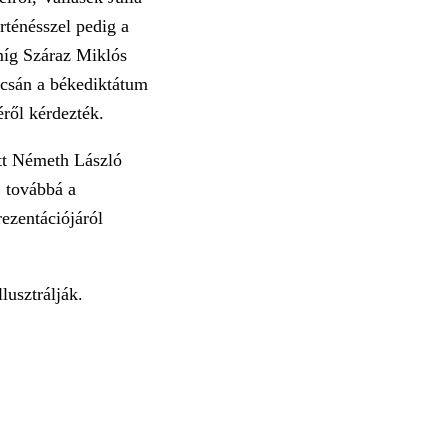
rténésszel pedig a
 míg Száraz Miklós
csán a békediktátum
éről kérdezték.
ött Németh László
, továbbá a
ezentációjáról
lusztrálják.