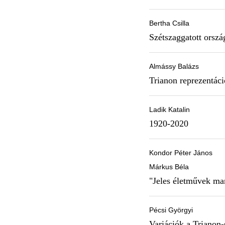
Bertha Csilla
Szétszaggatott orsz
Almássy Balázs
Trianon reprezentáci
Ladik Katalin
1920-2020
Kondor Péter János
Márkus Béla
"Jeles életművek mar
Pécsi Györgyi
Variációk a Trianon-