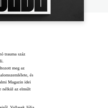
zó trauma száz
li.
ltozott meg az
odalomszemlélete, és
almi Magazin idei
e nélkül az elmúlt
iről, Vallasek Júlia