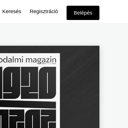
Felhasználói
Keresés
Regisztráció
Belépés
menü