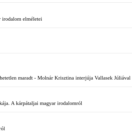
 irodalom elméletei
hetetlen maradt - Molnár Krisztina interjúja Vallasek Júliával
ája. A kárpátaljai magyar irodalomról
ról