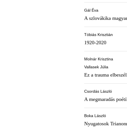
Gál Éva
A szlovákika magyar
Tóbiás Krisztián
1920-2020
Molnár Krisztina
Vallasek Júlia
Ez a trauma elbeszél
Csordás László
A megmaradás poétik
Boka László
Nyugatosok Trianon