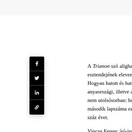
A
Trianon
szó aligh
esztendejének eleven
Hogyan hatott és ha
anyaországi, illetve
nem utolsósorban: h
második lapszáma eze
száz évet.
Vincze Ferenc író-ir