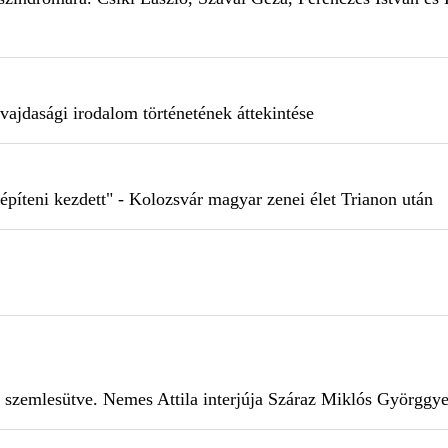
 vajdasági irodalom történetének áttekintése
 építeni kezdett" - Kolozsvár magyar zenei élet Trianon után
zemlesütve. Nemes Attila interjúja Száraz Miklós Györggye