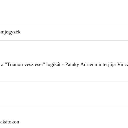
omjegyzék
 a "Trianon vesztesei" logikát - Pataky Adrienn interjúja Vinc
lakátokon