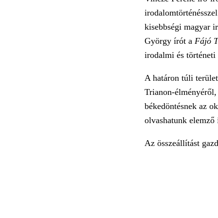
irodalomtörténésszel
kisebbségi magyar ir
György írót a
Fájó 
irodalmi és történeti
A határon túli terül
Trianon-élményéről, 
békedöntésnek az okt
olvashatunk elemző 
Az összeállítást gaz