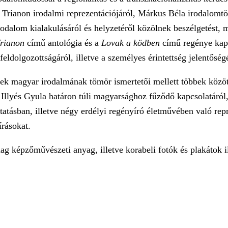
 Trianon irodalmi reprezentációjáról, Márkus Béla irodalomtö
odalom kialakulásáról és helyzetéről közölnek beszélgetést,
Trianon
című antológia és a
Lovak a ködben
című regénye kap
 feldolgozottságáról, illetve a személyes érintettség jelentőség
etek magyar irodalmának tömör ismertetői mellett többek köz
Illyés Gyula határon túli magyarsághoz fűződő kapcsolatáról
atásban, illetve négy erdélyi regényíró életművében való repr
írásokat.
dag képzőművészeti anyag, illetve korabeli fotók és plakátok il