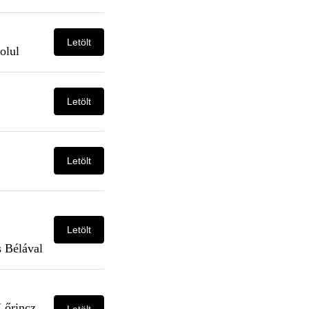
Letölt
olul
Letölt
Letölt
Letölt
s Bélával
Lőrincz
Letölt