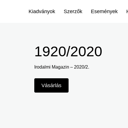
Menü
Kiadványok
Szerzők
Események
-
Ugrás
Irodalmi
a
tartalomra
Magazin
1920/2020
-
Irodalmi Magazin – 2020/2.
Főmenu
Vásárlás